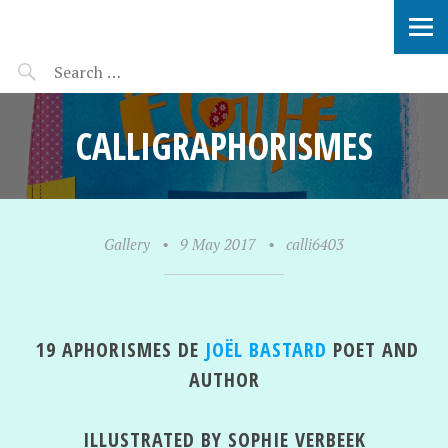
SOPHIE VERBEEK
CALLIGRAPHORISMES
Gallery
•
9 May 2017
•
calli6403
19 APHORISMES DE
JOËL BASTARD
POET AND
AUTHOR
ILLUSTRATED BY SOPHIE VERBEEK