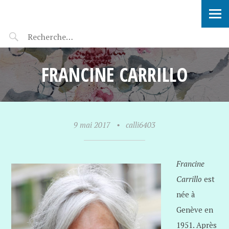
SOPHIE VERBEEK
FRANCINE CARRILLO
9 mai 2017
•
calli6403
Francine
Carrillo
est
née à
Genève en
1951. Après