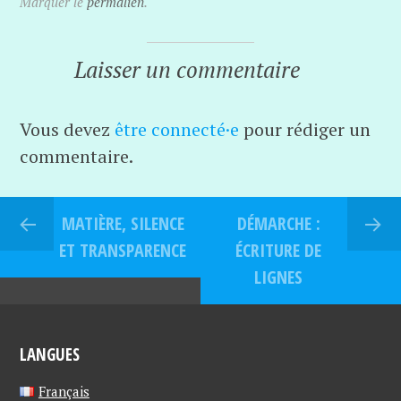
Marquer le
permalien
.
Laisser un commentaire
Vous devez
être connecté·e
pour rédiger un
commentaire.
MATIÈRE, SILENCE
DÉMARCHE :
ET TRANSPARENCE
ÉCRITURE DE
LIGNES
LANGUES
Français