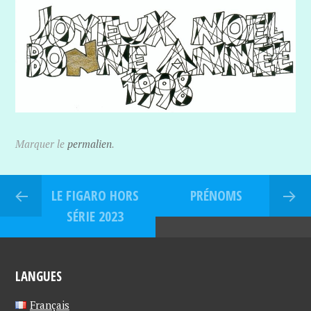
Marquer le
permalien
.
LE FIGARO HORS
PRÉNOMS
SÉRIE 2023
LANGUES
Français